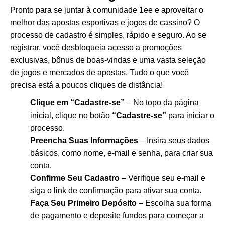
Pronto para se juntar à comunidade 1ee e aproveitar o
melhor das apostas esportivas e jogos de cassino? O
processo de cadastro é simples, rápido e seguro. Ao se
registrar, você desbloqueia acesso a promoções
exclusivas, bônus de boas-vindas e uma vasta seleção
de jogos e mercados de apostas. Tudo o que você
precisa está a poucos cliques de distância!
Clique em “Cadastre-se”
– No topo da página
inicial, clique no botão
“Cadastre-se”
para iniciar o
processo.
Preencha Suas Informações
– Insira seus dados
básicos, como nome, e-mail e senha, para criar sua
conta.
Confirme Seu Cadastro
– Verifique seu e-mail e
siga o link de confirmação para ativar sua conta.
Faça Seu Primeiro Depósito
– Escolha sua forma
de pagamento e deposite fundos para começar a