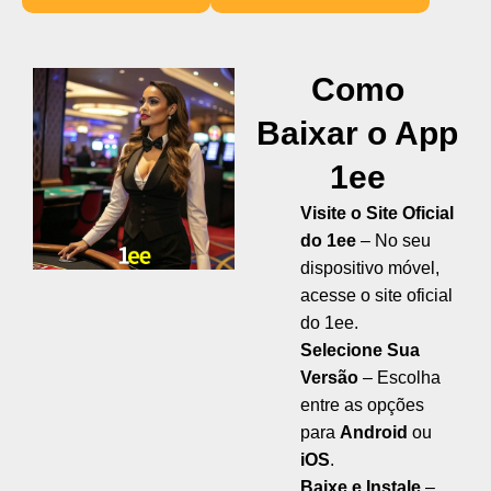
Como
Baixar o App
1ee
Visite o Site Oficial
do 1ee
– No seu
dispositivo móvel,
acesse o site oficial
do 1ee.
Selecione Sua
Versão
– Escolha
entre as opções
para
Android
ou
iOS
.
Baixe e Instale
–