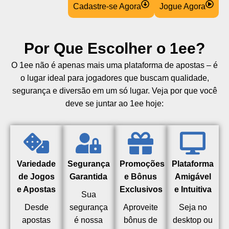
Cadastre-se Agora
Jogue Agora
Por Que Escolher o 1ee?
O 1ee não é apenas mais uma plataforma de apostas – é
o lugar ideal para jogadores que buscam qualidade,
segurança e diversão em um só lugar. Veja por que você
deve se juntar ao 1ee hoje:
Variedade
Segurança
Promoções
Plataforma
de Jogos
Garantida
e Bônus
Amigável
e Apostas
Exclusivos
e Intuitiva
Sua
Desde
segurança
Aproveite
Seja no
apostas
é nossa
bônus de
desktop ou