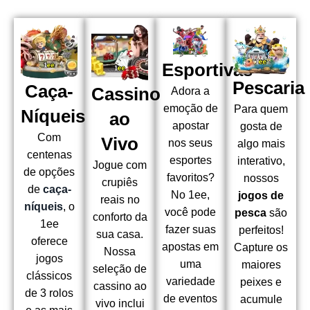
Esportivas
Pescaria
Caça-
Cassino
Adora a
emoção de
Para quem
Níqueis
ao
apostar
gosta de
Com
Vivo
nos seus
algo mais
centenas
esportes
interativo,
Jogue com
de opções
favoritos?
nossos
crupiês
de
caça-
No 1ee,
jogos de
reais no
níqueis
, o
você pode
pesca
são
conforto da
1ee
fazer suas
perfeitos!
sua casa.
oferece
apostas em
Capture os
Nossa
jogos
uma
maiores
seleção de
clássicos
variedade
peixes e
cassino ao
de 3 rolos
de eventos
acumule
vivo inclui